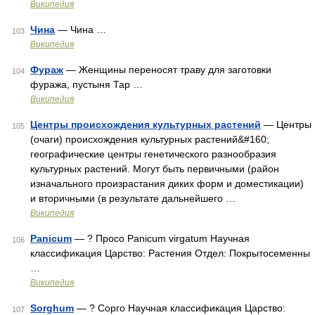
Википедия
Чина
— Чина …
103
Википедия
Фураж
— Женщины переносят траву для заготовки
104
фуража, пустыня Тар …
Википедия
Центры происхождения культурных растений
— Центры
105
(очаги) происхождения культурных растений&#160;
географические центры генетического разнообразия
культурных растений. Могут быть первичными (район
изначального произрастания диких форм и доместикации)
и вторичными (в результате дальнейшего …
Википедия
Panicum
— ? Просо Panicum virgatum Научная
106
классификация Царство: Растения Отдел: Покрытосеменны
…
Википедия
Sorghum
— ? Сорго Научная классификация Царство:
107